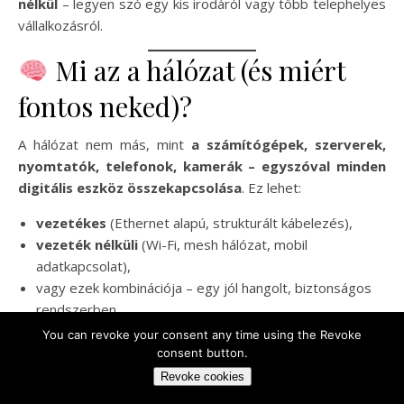
nélkül
– legyen szó egy kis irodáról vagy több telephelyes
vállalkozásról.
Mi az a hálózat (és miért
fontos neked)?
A hálózat nem más, mint
a számítógépek, szerverek,
nyomtatók, telefonok, kamerák – egyszóval minden
digitális eszköz összekapcsolása
. Ez lehet:
vezetékes
(Ethernet alapú, strukturált kábelezés),
vezeték nélküli
(Wi-Fi, mesh hálózat, mobil
adatkapcsolat),
vagy ezek kombinációja – egy jól hangolt, biztonságos
rendszerben.
You can revoke your consent any time using the Revoke
A cél:
gyors, biztonságos és megbízható
consent button.
adatkapcsolat
– legyen az belső hálózat vagy az internet
Revoke cookies
elérése.